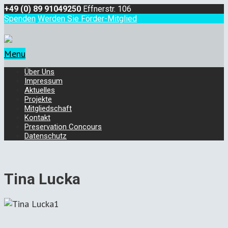
+49 (0) 89 91049250
Effnerstr. 106
Spenden
Werden Sie Förder-Mitglied
Menu
Über Uns
Impressum
Aktuelles
Projekte
Mitgliedschaft
Kontakt
Preservation Concours
Datenschutz
Tina Lucka