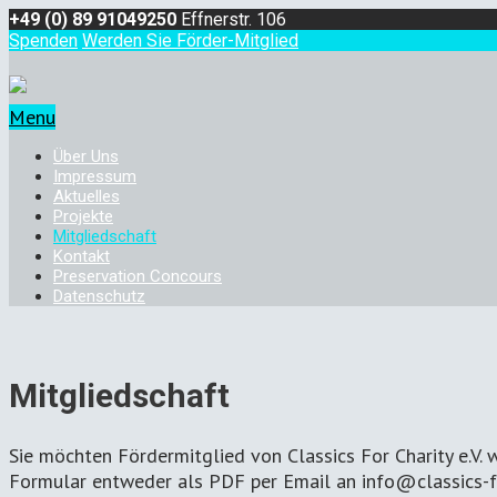
+49 (0) 89 91049250
Effnerstr. 106
Spenden
Werden Sie Förder-Mitglied
Menu
Über Uns
Impressum
Aktuelles
Projekte
Mitgliedschaft
Kontakt
Preservation Concours
Datenschutz
Mitgliedschaft
Sie möchten Fördermitglied von Classics For Charity e.V.
Formular entweder als PDF per Email an info@classics-for