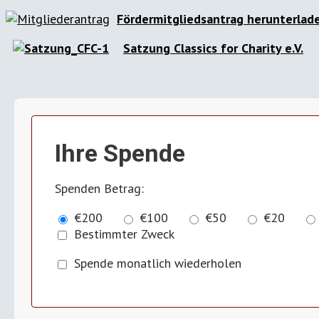
Fördermitgliedsantrag herunterlad
Satzung Classics for Charity e.V.
Ihre Spende
Spenden Betrag:
€200
€100
€50
€20
Bestimmter Zweck
Spende monatlich wiederholen